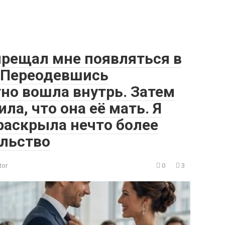
прещал мне появляться в
 Переодевшись
но вошла внутрь. Затем
ла, что она её мать. Я
раскрыла нечто более
ельство
tor
0
3