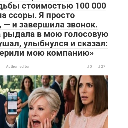
дьбы стоимостью 100 000
а ссоры. Я просто
, — и завершила звонок.
а рыдала в мою голосовую
шал, улыбнулся и сказал:
верили мою компанию»
Author:
editor
0
27