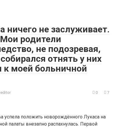
ца ничего не заслуживает.
 Мои родители
едство, не подозревая,
 собирался отнять у них
я к моей больничной
editor
0
7
два успела положить новорождённого Лукаса на
ной палаты внезапно распахнулась. Первой