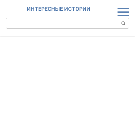
Skip
ИНТЕРЕСНЫЕ ИСТОРИИ
to
content
Search: